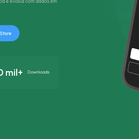
ncia e evolua com dados em
 Store
0 mil+
Downloads