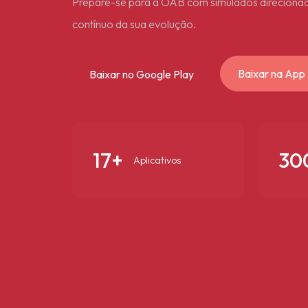
Prepare-se para a OAB com simulados direcion
contínuo da sua evolução.
Baixar na App
Baixar no Google Play
17+
30
Aplicativos